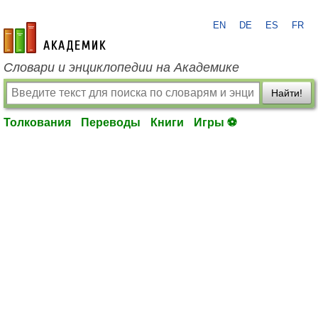
EN
DE
ES
FR
academic.ru
Словари и энциклопедии на Академике
Найти!
Толкования
Переводы
Книги
Игры ⚽