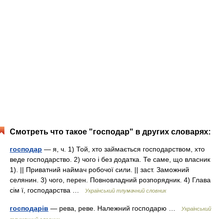
Смотреть что такое "господар" в других словарях:
господар
— я, ч. 1) Той, хто займається господарством, хто
веде господарство. 2) чого і без додатка. Те саме, що власник
1). || Приватний наймач робочої сили. || заст. Заможний
селянин. 3) чого, перен. Повновладний розпорядник. 4) Глава
сім ї, господарства …
Український тлумачний словник
господарів
— рева, реве. Належний господарю …
Український