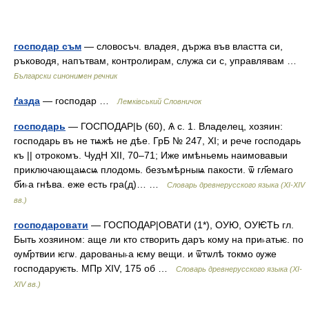
господар съм
— словосъч. владея, държа във властта си,
ръководя, напътвам, контролирам, служа си с, управлявам …
Български синонимен речник
ґазда
— господар …
Лемківський Словничок
господарь
— ГОСПОДАР|Ь (60), Ѧ с. 1. Владелец, хозяин:
господарь въ не тѩжѣ не дѣе. ГрБ № 247, XI; и рече господарь
къ || отрокомъ. ЧудН XII, 70–71; Иже имѣньемь наимовавыи
приключающаѩсѩ плодомь. безъмѣрныѩ пакости. ѿ гл҃емаго
б҃и˫а гнѣва. еже есть гра(д)… …
Словарь древнерусского языка (XI-XIV
вв.)
господаровати
— ГОСПОДАР|ОВАТИ (1*), ОУЮ, ОУѤТЬ гл.
Быть хозяином: аще ли кто створить даръ кому на при˫атьѥ. по
ѹм҃ртвии ѥгѡ. дарованы˫а ѥму вещи. и ѿтѡлѣ токмо ѹже
господаруѥть. МПр XIV, 175 об …
Словарь древнерусского языка (XI-
XIV вв.)