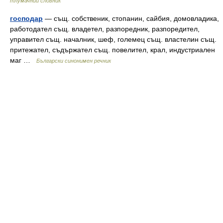
тлумачний словник
господар
— същ. собственик, стопанин, сайбия, домовладика,
работодател същ. владетел, разпоредник, разпоредител,
управител същ. началник, шеф, големец същ. властелин същ.
притежател, съдържател същ. повелител, крал, индустриален
маг …
Български синонимен речник