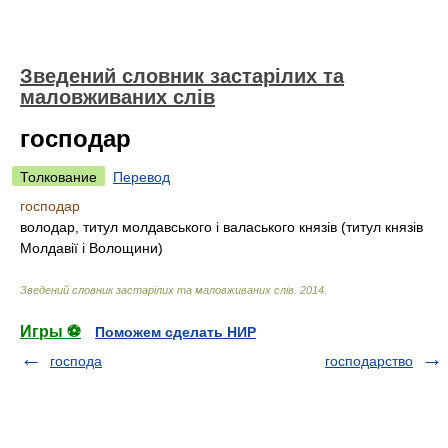
Зведений словник застарілих та
маловживаних слів
господар
Толкование
Перевод
господар
володар, титул молдавського і валаського князів (титул князів
Молдавії і Волощини)
Зведений словник застарілих та маловживаних слів
.
2014
.
Игры ⚽
Поможем сделать НИР
господа
господарство