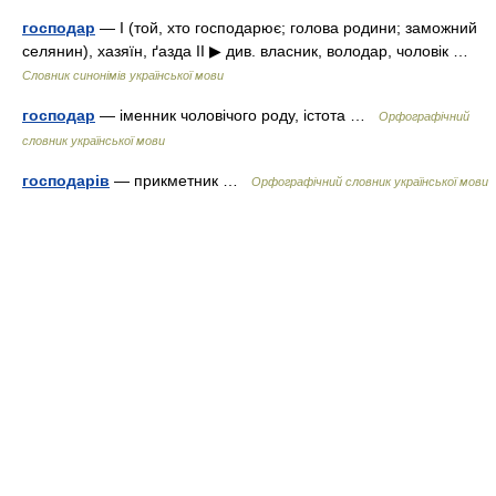
господар
— I (той, хто господарює; голова родини; заможний
селянин), хазяїн, ґазда II ▶ див. власник, володар, чоловік …
Словник синонімів української мови
господар
— іменник чоловічого роду, істота …
Орфографічний
словник української мови
господарів
— прикметник …
Орфографічний словник української мови