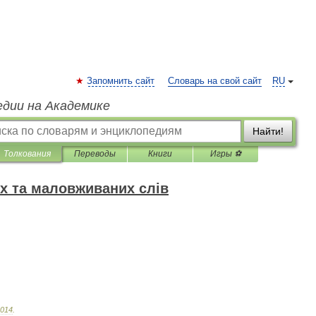
Запомнить сайт
Словарь на свой сайт
RU
едии на Академике
Найти!
Толкования
Переводы
Книги
Игры ⚽
х та маловживаних слів
014
.