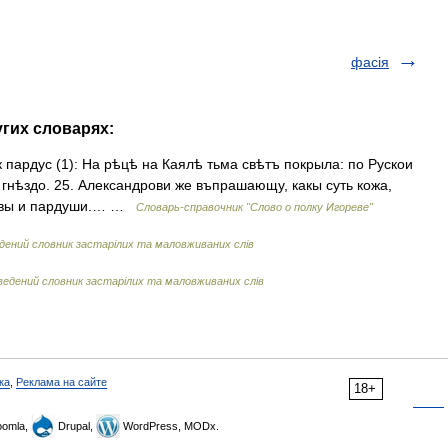
фасія
угих словарях:
к пардус (1): На рѣцѣ на Каялѣ тьма свѣтъ покрыла: по Рускои
гнѣздо. 25. Александрови же въпрашающу, какы суть кожа,
ьвовы и пардуши.… …
Словарь-справочник "Слово о полку Игореве"
дений словник застарілих та маловживаних слів
ведений словник застарілих та маловживаних слів
ка
,
Реклама на сайте
18+
omla,
Drupal,
WordPress, MODx.