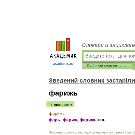
Словари и энциклоп
academic.ru
Зведений словник застарілих та маловживаних слів
Зведений словник застаріли
фарижь
Толкование
фарижь
фарь
,
фариж
,
фарижь
к
і
нь
Зведений
словник
застар
і
лих
та
маловживаних
сл
і
в
.
2