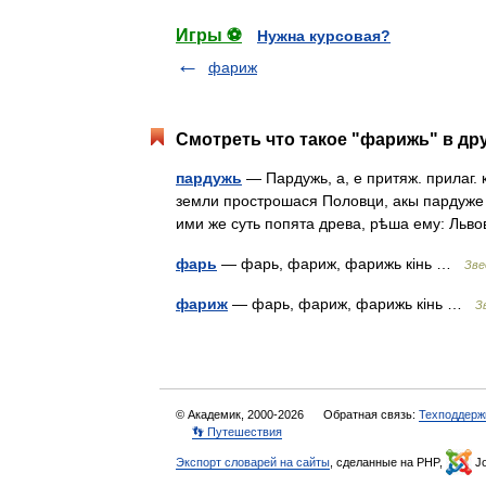
Игры ⚽
Нужна курсовая?
фариж
Смотреть что такое "фарижь" в др
пардужь
— Пардужь, а, е притяж. прилаг. 
земли прострошася Половци, акы пардуже 
ими же суть попята древа, рѣша ему: Л
фарь
— фарь, фариж, фарижь кінь …
Зве
фариж
— фарь, фариж, фарижь кінь …
З
© Академик, 2000-2026
Обратная связь:
Техподдерж
👣 Путешествия
Экспорт словарей на сайты
, сделанные на PHP,
Jo