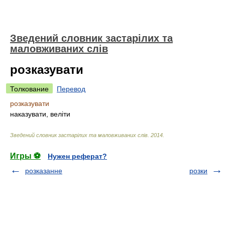
Зведений словник застарілих та
маловживаних слів
розказувати
Толкование
Перевод
розказувати
наказувати, веліти
Зведений словник застарілих та маловживаних слів
.
2014
.
Игры ⚽
Нужен реферат?
розказанне
розки