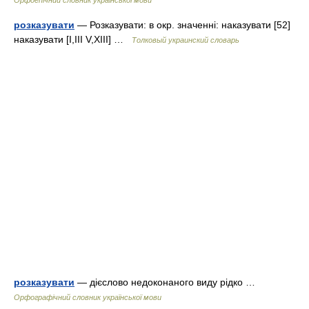
Орфоепічний словник української мови
розказувати
— Розказувати: в окр. значенні: наказувати [52]
наказувати [I,III V,XIII] …
Толковый украинский словарь
розказувати
— дієслово недоконаного виду рідко …
Орфографічний словник української мови