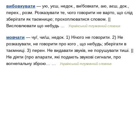
вибовкувати
— ую, уєш, недок., ви/бовкати, аю, аєш, док.,
перех., розм. Розказувати те, чого говорити не варто, що слід
зберігати як таємницю; прохоплюватися словом. ||
Висловлювати що небудь …
Український тлумачний словник
мовчати
— чу/, чи/ш, недок. 1) Нічого не говорити. 2) Не
розказувати, не говорити про кого , що небудь; зберігати в
таємниці. 3) перен. Не видавати звуків, не порушувати тиші. ||
Не діяти (про апарати, які подають звукові сигнали, про
вогнепальну зброю… …
Український тлумачний словник