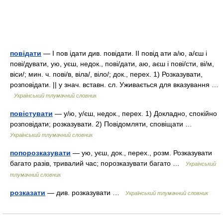
повідати
— I пов ідати див. повідати. II повід ати а/ю, а/єш і
пові/дувати, ую, уєш, недок., пові/дати, аю, аєш і пові/сти, ві/м,
віси/; мин. ч. пові/в, віла/, віло/; док., перех. 1) Розказувати,
розповідати. || у знач. вставн. сл. Уживається для вказування …
Український тлумачний словник
повістувати
— у/ю, у/єш, недок., перех. 1) Докладно, спокійно
розповідати; розказувати. 2) Повідомляти, сповіщати …
Український тлумачний словник
попорозказувати
— ую, уєш, док., перех., розм. Розказувати
багато разів, тривалий час; порозказувати багато …
Український
тлумачний словник
розказати
— див. розказувати …
Український тлумачний словник