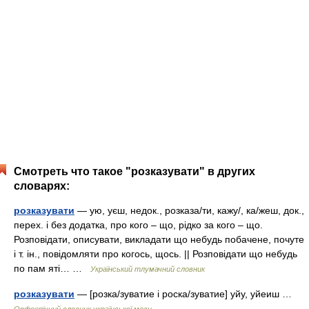
Смотреть что такое "розказувати" в других
словарях:
розказувати
— ую, уєш, недок., розказа/ти, кажу/, ка/жеш, док.,
перех. і без додатка, про кого – що, рідко за кого – що.
Розповідати, описувати, викладати що небудь побачене, почуте
і т. ін., повідомляти про когось, щось. || Розповідати що небудь
по пам яті… …
Український тлумачний словник
розказувати
— [розка/зуватие і роска/зуватие] уйу, уйеиш …