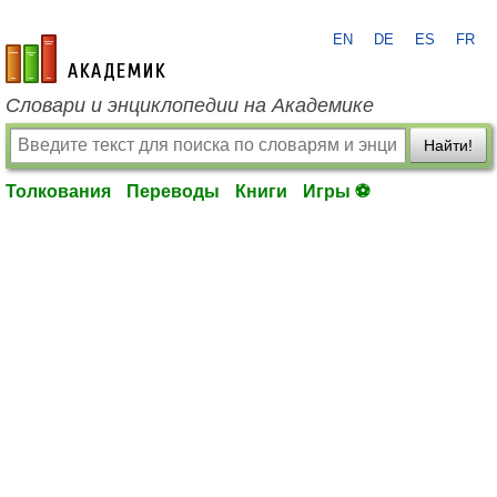
EN
DE
ES
FR
academic.ru
Словари и энциклопедии на Академике
Найти!
Толкования
Переводы
Книги
Игры ⚽