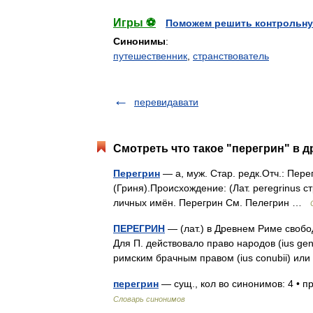
Игры ⚽
Поможем решить контрольну
Синонимы
:
путешественник
,
странствователь
перевидавати
Смотреть что такое "перегрин" в д
Перегрин
— а, муж. Стар. редк.Отч.: Пер
(Гриня).Происхождение: (Лат. peregrinus 
личных имён. Перегрин См. Пелегрин …
ПЕРЕГРИН
— (лат.) в Древнем Риме свобо
Для П. действовало право народов (ius ge
римским брачным правом (ius conubii) ил
перегрин
— сущ., кол во синонимов: 4 • п
Словарь синонимов