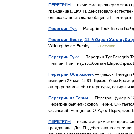
ПЕРЕГРИН
— в системе древнеримского п
гражданина. Для П. действовало естествен
однако существовали общины П., которы
Перегрин Тук
— Peregrin Took Билли Бой
Перегрин Берти, 13-й барон Уиллоуби 
Willoughby de Eresby …
Википедия
Перегрин Тукк
— Перегрин Тук Peregrin T
Пиппин, Пин Титул Хоббитан Шира,Страж
Перегрин Обдржалек
— (чешск. Peregrin 
империя 29 мая 1891, Бржест близ Кромер
автор религиозной литературы, сатиры и
Перегрин из Терни
— Перегрин (умер в 13
Перегрин был епископом Терни. Считается,
Ссылки St. Peregrinus Ὁ Ἅγιος Περεγρίνος
ПЕРЕГРИН
— в системе римского права с
гражданина. Для П. действовало естествен