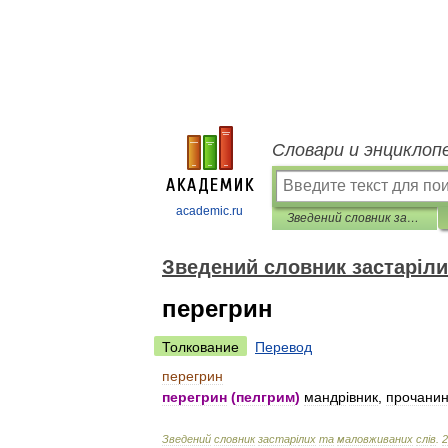
Словари и энциклоп
academic.ru
Зведений словник застарілих та маловживаних слів
Зведений словник застаріли
перегрин
Толкование
Перевод
перегрин
перегрин
(
пелгрим
)
мандр
і
вник
,
прочани
Зведений
словник
застар
і
лих
та
маловживаних
сл
і
в
.
2