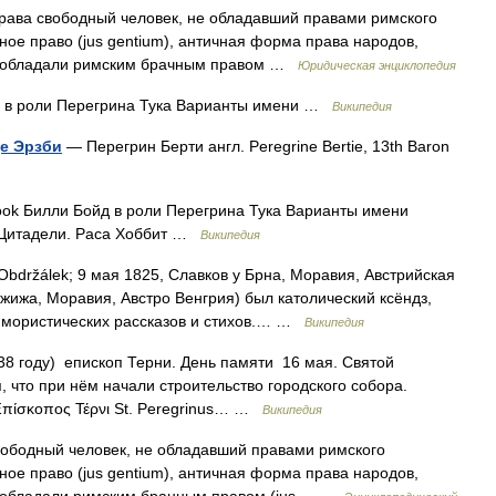
рава свободный человек, не обладавший правами римского
ное право (jus gentium), античная форма права народов,
е обладали римским брачным правом …
Юридическая энциклопедия
д в роли Перегрина Тука Варианты имени …
Википедия
де Эрзби
— Перегрин Берти англ. Peregrine Bertie, 13th Baron
ook Билли Бойд в роли Перегрина Тука Варианты имени
 Цитадели. Раса Хоббит …
Википедия
Obdržálek; 9 мая 1825, Славков у Брна, Моравия, Австрийская
жижа, Моравия, Австро Венгрия) был католический ксёндз,
 юмористических рассказов и стихов.… …
Википедия
8 году) епископ Терни. День памяти 16 мая. Святой
 что при нём начали строительство городского собора.
 Ἐπίσκοπος Τέρνι St. Peregrinus… …
Википедия
вободный человек, не обладавший правами римского
ное право (jus gentium), античная форма права народов,