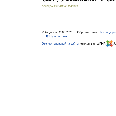
однако существовали общины П., которы
словарь экономики и права
© Академик, 2000-2026
Обратная связь:
Техподдерж
👣 Путешествия
Экспорт словарей на сайты
, сделанные на PHP,
Jo