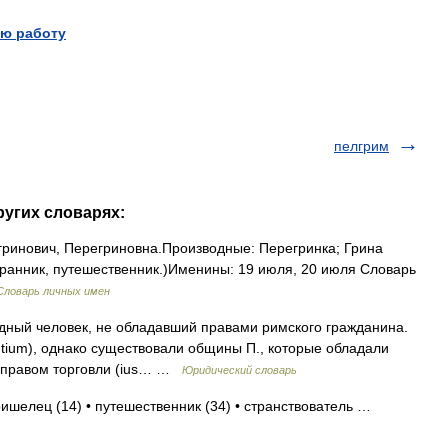
ю работу
пелгрим
ругих словарях:
егринович, Перегриновна.Производные: Перегринка; Грина
странник, путешественник.)Именины: 19 июля, 20 июля Словарь
Словарь личных имен
дный человек, не обладавший правами римского гражданина.
ntium), однако существовали общины П., которые обладали
и правом торговли (ius… …
Юридический словарь
ришелец (14) • путешественник (34) • странствователь …