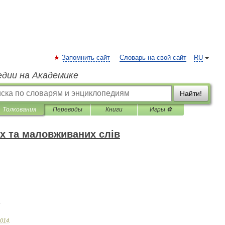
Запомнить сайт
Словарь на свой сайт
RU
едии на Академике
Найти!
Толкования
Переводы
Книги
Игры ⚽
х та маловживаних слів
н
014
.