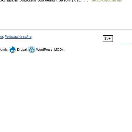
е обладали римским бранным правом (jus… …
Энциклопедический
ка
,
Реклама на сайте
18+
omla,
Drupal,
WordPress, MODx.