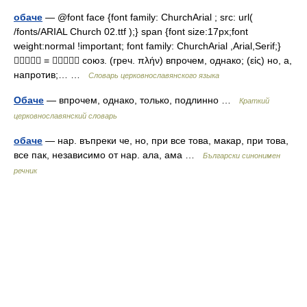
обаче
— @font face {font family: ChurchArial ; src: url(
/fonts/ARIAL Church 02.ttf );} span {font size:17px;font
weight:normal !important; font family: ChurchArial ,Arial,Serif;}
 =  союз. (греч. πλήν) впрочем, однако; (εἰς) но, а,
напротив;… …
Словарь церковнославянского языка
Обаче
— впрочем, однако, только, подлинно …
Краткий
церковнославянский словарь
обаче
— нар. въпреки че, но, при все това, макар, при това,
все пак, независимо от нар. ала, ама …
Български синонимен
речник