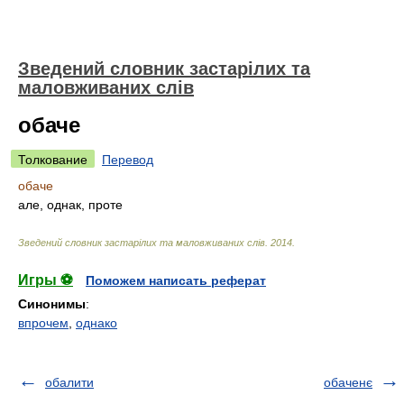
Зведений словник застарілих та
маловживаних слів
обаче
Толкование
Перевод
обаче
але, однак, проте
Зведений словник застарілих та маловживаних слів
.
2014
.
Игры ⚽
Поможем написать реферат
Синонимы
:
впрочем
,
однако
обалити
обаченє