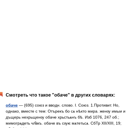
Смотреть что такое "обаче" в других словарях:
обаче
— (695) союз и вводн. слово. I. Союз. 1.Противит. Но,
однако, вместе с тем: Отърекъ бо сѧ нѣкто мира. женѹ имыи и
дъщерь нехрьщенѹ обаче хрьстьѧнъ бѣ. Изб 1076, 247 об.;
мимогрѧдеть чл҃вкъ. обаче въ сѹѥ мѧтетьсѧ. СбТр XII/XIII, 19;