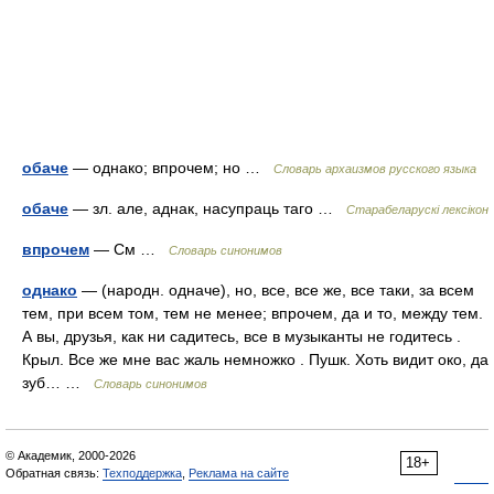
обаче
— однако; впрочем; но …
Cловарь архаизмов русского языка
обаче
— зл. але, аднак, насупраць таго …
Старабеларускі лексікон
впрочем
— См …
Словарь синонимов
однако
— (народн. одначе), но, все, все же, все таки, за всем
тем, при всем том, тем не менее; впрочем, да и то, между тем.
А вы, друзья, как ни садитесь, все в музыканты не годитесь .
Крыл. Все же мне вас жаль немножко . Пушк. Хоть видит око, да
зуб… …
Словарь синонимов
© Академик, 2000-2026
18+
Обратная связь:
Техподдержка
,
Реклама на сайте