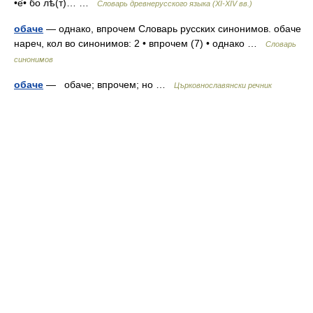
•е҃• бо лѣ(т)… …
Словарь древнерусского языка (XI-XIV вв.)
обаче
— однако, впрочем Словарь русских синонимов. обаче
нареч, кол во синонимов: 2 • впрочем (7) • однако …
Словарь
синонимов
обаче
— обаче; впрочем; но …
Църковнославянски речник