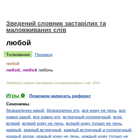
Зведений словник застарілих та
маловживаних слів
любой
Толкование
Перевод
любой
либой, любой
либонь
Зведений словник застарілих та маловживаних слів
.
2014
.
Игры ⚽
Поможем написать реферат
Синонимы
:
безразлично какой
,
безразлично кто
,
все кому не лень
,
все
равно какой
,
все равно кто
,
встречный-поперечный
,
всяк
,
всякий
,
всякий кому не лень
,
всякий кому только не лень
,
каждый
,
каждый встречный
,
каждый встречный и поперечный
,
каждый дурак
,
каждый кому не лень
,
каждый кому только не