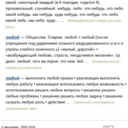
какой; некоторый каждый (в # порядке. годится #).
произвольный. случайный. нибудь. либо. что нибудь. что либо.
какой нибудь. как нибудь. куда нибудь. кто нибудь. кто либо.
какой либо. как либо. куда… …
Идеографический словарь русского
языка
любой
— Общеслав. Соврем. любой < любый (после
упрощения под ударением сильного редуцированного ы в о и
утраты слабого конечного ь) «милый, дорогой» <
«возбуждающий любовь, страсть, неодолимое желание», ср.
диал. любый; того же корня, что нем. lieb …
Этимологический
словарь русского языка
любой
— выполнить любой приказ • реализация выполнять
любую работу • реализация использовать любую возможность •
использование решать любые вопросы • решение решать
любые проблемы • решение решить любую задачу • решение
сыграть любую роль • действие …
Глагольной сочетаемости
непредметных имён
© Академик, 2000-2026