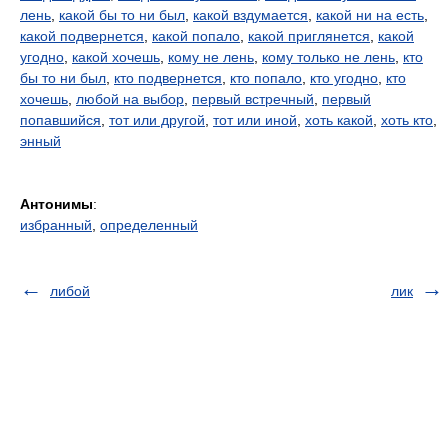
лень
,
какой бы то ни был
,
какой вздумается
,
какой ни на есть
,
какой подвернется
,
какой попало
,
какой приглянется
,
какой
угодно
,
какой хочешь
,
кому не лень
,
кому только не лень
,
кто
бы то ни был
,
кто подвернется
,
кто попало
,
кто угодно
,
кто
хочешь
,
любой на выбор
,
первый встречный
,
первый
попавшийся
,
тот или другой
,
тот или иной
,
хоть какой
,
хоть кто
,
энный
Антонимы
:
избранный
,
определенный
либой
лик