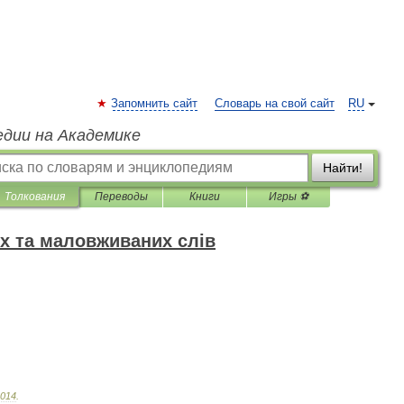
Запомнить сайт
Словарь на свой сайт
RU
едии на Академике
Найти!
Толкования
Переводы
Книги
Игры ⚽
х та маловживаних слів
014
.