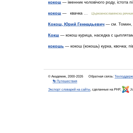
кокош
— іменник чоловічого роду, істота 
кокош
— квачка …
Църковнославянски речник
Кокош, Юрий Геннадьевич
— см. Томин
Кокш
— кокош курица, наседка с цыпля
кокошь
— кокош (кокошь) курка, квочка; 
© Академик, 2000-2026
Обратная связь:
Техподдерж
👣 Путешествия
Экспорт словарей на сайты
, сделанные на PHP,
Jo