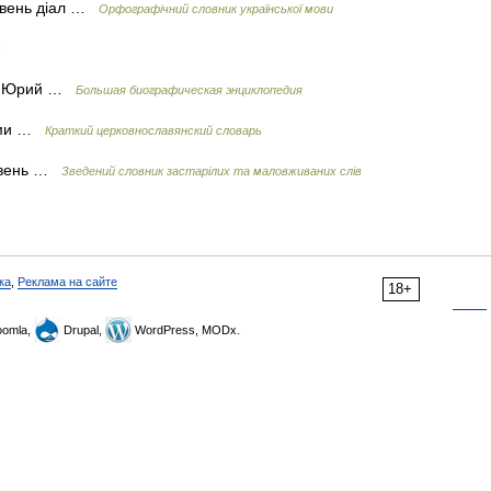
півень діал …
Орфографічний словник української мови
, Юрий …
Большая биографическая энциклопедия
тами …
Краткий церковнославянский словарь
півень …
Зведений словник застарілих та маловживаних слів
ка
,
Реклама на сайте
18+
omla,
Drupal,
WordPress, MODx.