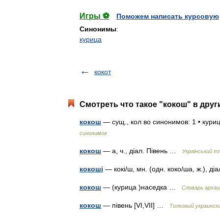
Игры ⚽
Поможем написать курсовую
Синонимы
:
курица
кокот
Смотреть что такое "кокош" в друг
кокош
— сущ., кол во синонимов: 1 • кур
синонимов
кокош
— а, ч., діал. Півень …
Український т
кокоші
— кокі/ш, мн. (одн. коко/ша, ж.), д
кокош
— (курица )наседка …
Cловарь архаи
кокош
— півень [VI,VII] …
Толковый украинск