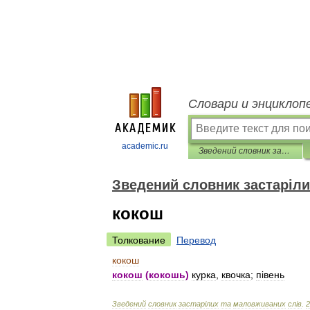
Словари и энциклоп
academic.ru
Зведений словник застарілих та маловживаних слів
Зведений словник застаріли
кокош
Толкование
Перевод
кокош
кокош
(
кокошь
)
курка
,
квочка
;
п
і
вень
Зведений
словник
застар
і
лих
та
маловживаних
сл
і
в
.
2