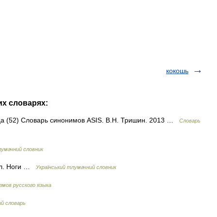
кокошь
их словарях:
ица (52) Словарь синонимов ASIS. В.Н. Тришин. 2013 …
Словарь
лумачний словник
іал. Ноги …
Український тлумачний словник
змов русского языка
ий словарь