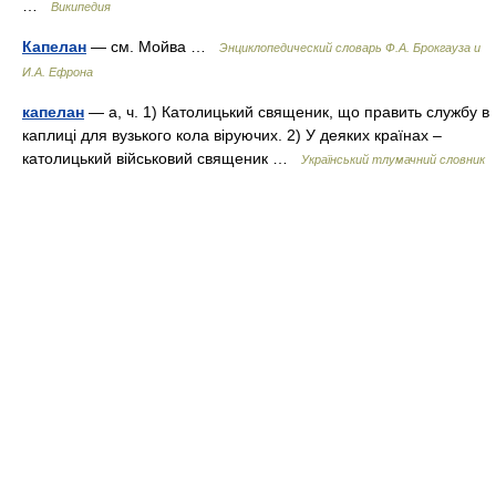
…
Википедия
Капелан
— см. Мойва …
Энциклопедический словарь Ф.А. Брокгауза и
И.А. Ефрона
капелан
— а, ч. 1) Католицький священик, що править службу в
каплиці для вузького кола віруючих. 2) У деяких країнах –
католицький військовий священик …
Український тлумачний словник