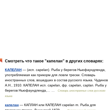
Смотреть что такое "капелан" в других словарях:
КАПЕЛАН
— (исп. capelan). Рыба у берегов Ньюфаундленда,
употребляемая как прикорм для ловли трески. Словарь
иностранных слов, вошедших в состав русского языка. Чудинов
А.Н., 1910. КАПЕЛАН исп. capelan, фр. capelan, caplan. Рыба у
берегов Ньюфаундленда,… …
Словарь иностранных слов русского
языка
капелан
— КАПЛАН или КАПЕЛАН capelan m. Рыба для