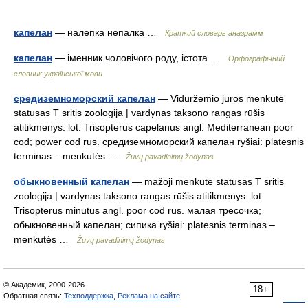
капелан
— налепка непалка …
Краткий словарь анаграмм
капелан
— іменник чоловічого роду, істота …
Орфографічний
словник української мови
средиземноморский капелан
— Viduržemio jūros menkutė
statusas T sritis zoologija | vardynas taksono rangas rūšis
atitikmenys: lot. Trisopterus capelanus angl. Mediterranean poor
cod; power cod rus. средиземноморский капелан ryšiai: platesnis
terminas – menkutės …
Žuvų pavadinimų žodynas
обыкновенный капелан
— mažoji menkutė statusas T sritis
zoologija | vardynas taksono rangas rūšis atitikmenys: lot.
Trisopterus minutus angl. poor cod rus. малая тресочка;
обыкновенный капелан; сипика ryšiai: platesnis terminas –
menkutės …
Žuvų pavadinimų žodynas
© Академик, 2000-2026
18+
Обратная связь:
Техподдержка
,
Реклама на сайте