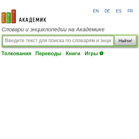
EN
DE
ES
FR
academic.ru
Словари и энциклопедии на Академике
Найти!
Толкования
Переводы
Книги
Игры ⚽