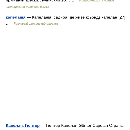
приманки трески. Лучинский 1879 …
Исторический словарь
галлицизмов русского языка
капеланія
— Капеланія: садиба, де живе ксьондз капелан [27]
…
Толковый украинский словарь
Капелан, Гюнтер
— Гюнтер Капелан Günter Capelan Страны