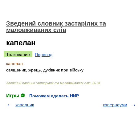
Зведений словник застарілих та
маловживаних слів
капелан
Толкование
Перевод
капелан
священик, жрець, духівник при війську
Зведений словник застарілих та маловживаних слів
.
2014
.
Игры ⚽
Поможем сделать НИР
капарник
капернауми