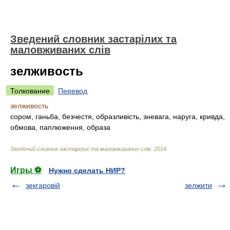
Зведений словник застарілих та
маловживаних слів
зелживость
Толкование
Перевод
зелживость
сором, ганьба, безчестя, образливість, зневага, наруга, кривда,
обмова, паплюження, образа
Зведений словник застарілих та маловживаних слів
.
2014
.
Игры ⚽
Нужно сделать НИР?
зекгаровій
зелжити