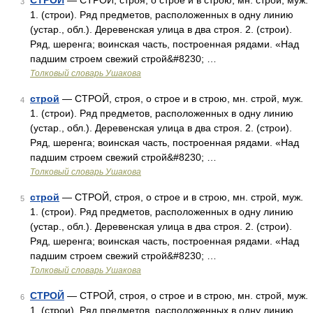
СТРОЙ
— СТРОЙ, строя, о строе и в строю, мн. строй, муж.
3
1. (строи). Ряд предметов, расположенных в одну линию
(устар., обл.). Деревенская улица в два строя. 2. (строи).
Ряд, шеренга; воинская часть, построенная рядами. «Над
падшим строем свежий строй&#8230; …
Толковый словарь Ушакова
строй
— СТРОЙ, строя, о строе и в строю, мн. строй, муж.
4
1. (строи). Ряд предметов, расположенных в одну линию
(устар., обл.). Деревенская улица в два строя. 2. (строи).
Ряд, шеренга; воинская часть, построенная рядами. «Над
падшим строем свежий строй&#8230; …
Толковый словарь Ушакова
строй
— СТРОЙ, строя, о строе и в строю, мн. строй, муж.
5
1. (строи). Ряд предметов, расположенных в одну линию
(устар., обл.). Деревенская улица в два строя. 2. (строи).
Ряд, шеренга; воинская часть, построенная рядами. «Над
падшим строем свежий строй&#8230; …
Толковый словарь Ушакова
СТРОЙ
— СТРОЙ, строя, о строе и в строю, мн. строй, муж.
6
1. (строи). Ряд предметов, расположенных в одну линию