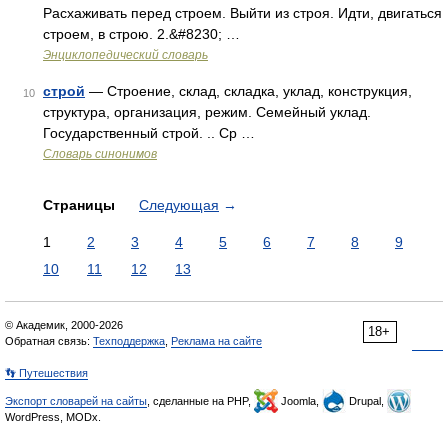
Расхаживать перед строем. Выйти из строя. Идти, двигаться
строем, в строю. 2.&#8230; …
Энциклопедический словарь
строй
— Строение, склад, складка, уклад, конструкция,
10
структура, организация, режим. Семейный уклад.
Государственный строй. .. Ср …
Словарь синонимов
Страницы
Следующая
→
1
2
3
4
5
6
7
8
9
10
11
12
13
© Академик, 2000-2026
18+
Обратная связь:
Техподдержка
,
Реклама на сайте
👣 Путешествия
Экспорт словарей на сайты
, сделанные на PHP,
Joomla,
Drupal,
WordPress, MODx.