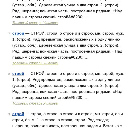
(устар., обл.). Деревенская улица в два строя. 2. (строи).
Ряд, шеренга; воинская часть, построенная рядами. «Над
падшим строем свежий строй&#8230; …
Толковый словарь Ушакова
строй
— СТРОЙ, строя, о строе и в строю, мн. строй, муж.
7
1. (строи). Ряд предметов, расположенных в одну линию
(устар., обл.). Деревенская улица в два строя. 2. (строи).
Ряд, шеренга; воинская часть, построенная рядами. «Над
падшим строем свежий строй&#8230; …
Толковый словарь Ушакова
строй
— СТРОЙ, строя, о строе и в строю, мн. строй, муж.
8
1. (строи). Ряд предметов, расположенных в одну линию
(устар., обл.). Деревенская улица в два строя. 2. (строи).
Ряд, шеренга; воинская часть, построенная рядами. «Над
падшим строем свежий строй&#8230; …
Толковый словарь Ушакова
строй
— строя, о строе, в строе и в строю; мн. строи, ев и
9
строи, ёв; м. 1. о строе, в строю; строи. Ряд солдат,
шеренга; воинская часть, построенная рядами. Встать в с.