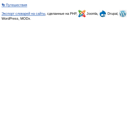
👣 Путешествия
Экспорт словарей на сайты
, сделанные на PHP,
Joomla,
Drupal,
WordPress, MODx.