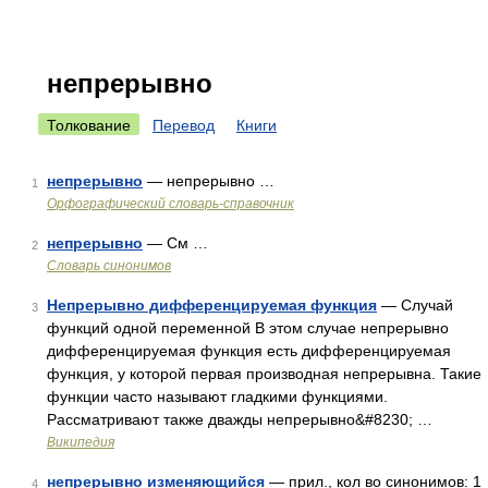
непрерывно
Толкование
Перевод
Книги
непрерывно
— непрерывно …
1
Орфографический словарь-справочник
непрерывно
— См …
2
Словарь синонимов
Непрерывно дифференцируемая функция
— Случай
3
функций одной переменной В этом случае непрерывно
дифференцируемая функция есть дифференцируемая
функция, у которой первая производная непрерывна. Такие
функции часто называют гладкими функциями.
Рассматривают также дважды непрерывно&#8230; …
Википедия
непрерывно изменяющийся
— прил., кол во синонимов: 1
4