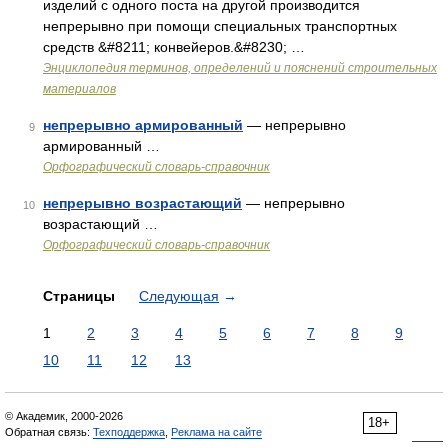
изделий с одного поста на другой производится
непрерывно при помощи специальных транспортных
средств &#8211; конвейеров.&#8230; …
Энциклопедия терминов, определений и пояснений строительных
материалов
непрерывно армированный
— непрерывно
9
армированный …
Орфографический словарь-справочник
непрерывно возрастающий
— непрерывно
10
возрастающий …
Орфографический словарь-справочник
Страницы
Следующая
→
1
2
3
4
5
6
7
8
9
10
11
12
13
© Академик, 2000-2026
18+
Обратная связь:
Техподдержка
,
Реклама на сайте