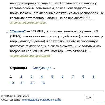
народов мира».) солнце То, что Солнце пользовалось у
кельтов особым почитанием, со всей очевидностью
показывают многочисленные сюжеты самых разнообразных
кельтских артефактов, найденные во время&#8230; …
Энциклопедия мифологии
"Солнце"
— «СОЛНЦЕ», стихотв. миниатюра раннего Л.
10
(1832), основанная на поэтич. уподоблении (зимнее солнце
взор «молодой девы») и повторяющая его излюбленную
цветовую гамму: белизна снега в сочетании с золотым или
багровым солнечным отливом (ср. «Кто в&#8230; …
Лермонтовская энциклопедия
Страницы
Следующая
→
1
2
3
4
5
6
7
8
9
10
11
12
13
© Академик, 2000-2026
18+
Обратная связь:
Техподдержка
,
Реклама на сайте