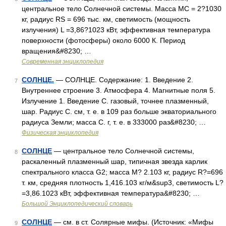
центральное тело Солнечной системы. Масса MС = 2?1030
кг, радиус RS = 696 тыс. км, светимость (мощность
излучения) L =3,86?1023 кВт, эффективная температура
поверхности (фотосферы) около 6000 К. Период
вращения&#8230; …
Современная энциклопедия
СОЛНЦЕ.
— СОЛНЦЕ. Содержание: 1. Введение 2.
7
Внутреннее строение 3. Атмосфера 4. Магнитные поля 5.
Излучение 1. Введение С. газовый, точнее плазменный,
шар. Радиус С. см, т. е. в 109 раз больше экваториального
радиуса Земли; масса С. г, т. е. в 333000 раз&#8230; …
Физическая энциклопедия
СОЛНЦЕ
— центральное тело Солнечной системы,
8
раскаленный плазменный шар, типичная звезда карлик
спектрального класса G2; масса М? 2.103 кг, радиус R?=696
т. км, средняя плотность 1,416.103 кг/м&sup3, светимость L?
=3,86.1023 кВт, эффективная температура&#8230; …
Большой Энциклопедический словарь
СОЛНЦЕ
— см. в ст. Солярные мифы. (Источник: «Мифы
9