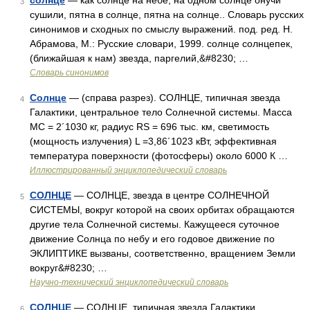
солнце
— как солнце на небе, на одном солнце онучи
3
сушили, пятна в солнце, пятна на солнце.. Словарь русских
синонимов и сходных по смыслу выражений. под. ред. Н.
Абрамова, М.: Русские словари, 1999. солнце солнцепек,
(ближайшая к нам) звезда, паргелий,&#8230; …
Словарь синонимов
Солнце
— (справа разрез). СОЛНЦЕ, типичная звезда
4
Галактики, центральное тело Солнечной системы. Масса
MС = 2´1030 кг, радиус RS = 696 тыс. км, светимость
(мощность излучения) L =3,86´1023 кВт, эффективная
температура поверхности (фотосферы) около 6000 К …
Иллюстрированный энциклопедический словарь
СОЛНЦЕ
— СОЛНЦЕ, звезда в центре СОЛНЕЧНОЙ
5
СИСТЕМЫ, вокруг которой на своих орбитах обращаются
другие тела Солнечной системы. Кажущееся суточное
движение Солнца по небу и его годовое движение по
ЭКЛИПТИКЕ вызваны, соответственно, вращением Земли
вокруг&#8230; …
Научно-технический энциклопедический словарь
СОЛНЦЕ
— СОЛНЦЕ, типичная звезда Галактики,
6