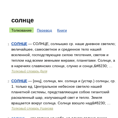
солнце
Толкование
Перевод
Книги
СОЛНЦЕ
— СОЛНЦЕ, солнышко ср. наше дневное светило;
1
величайшее, самосветное и срединное тело нашей
вселенной, господствующее силою тяготения, светом и
теплом над всеми земными мирами, планетами. Солнце, а
в наречиях славянских слонце, слунко и сонце,&#8230; …
Толковый словарь Даля
СОЛНЦЕ
— [онц], солнца, мн. солнца и (устар.) солнцы, ср.
2
1. только ед. Центральное небесное светило нашей
планетной системы, представляющее собою гигантский
раскаленный шар, излучающий свет и тепло. Земля
вращается вокруг солнца. Солнце взошло над&#8230; …
Толковый словарь Ушакова