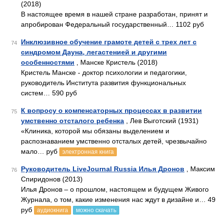
(2018)
В настоящее время в нашей стране разработан, принят и
апробирован Федеральный государственный… 1102 руб
Инклюзивное обучение грамоте детей с трех лет с
74
синдромом Дауна, легастенией и другими
особенностями
, Манске Кристель (2018)
Кристель Манске - доктор психологии и педагогики,
руководитель Института развития функциональных
систем… 590 руб
К вопросу о компенсаторных процессах в развитии
75
умственно отсталого ребенка
, Лев Выготский (1931)
«Клиника, которой мы обязаны выделением и
распознаванием умственно отсталых детей, чрезвычайно
мало… руб
электронная книга
Руководитель LiveJournal Russia Илья Дронов
, Максим
76
Спиридонов (2013)
Илья Дронов – о прошлом, настоящем и будущем Живого
Журнала, о том, какие изменения нас ждут в дизайне и… 49
руб
аудиокнига
можно скачать