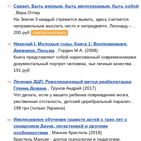
Савант. Быть верным, быть милосердным, быть собой
77
, Вера Оттер
На Земле-3 каждый стремится выжить, здесь считается
неправильным мыслить чисто и непредвзято. Леонард –…
200 руб
электронная книга
Николай I. Молодые годы. Книга 1: Воспоминания.
78
Дневники. Письма
, Гордин М.А. (2008)
Книга представляет собой нарисованный современниками
документальный портрет человека, чьи личные качества…
191 руб
Лечение ДЦП. Революционный метод реабилитации
79
Гленна Домана
, Трунов Андрей (2017)
Что делать, если у вашего ребенка повреждение мозга,
умственная отсталость, детский церебральный паралич…
198 грн (только Украина)
Инклюзивное обучение грамоте детей с трех лет с
80
синдромом Дауна, легастенией и другими
особенностями
, Манске Кристель (2018)
Кристель Манске - доктор психологии и педагогики,