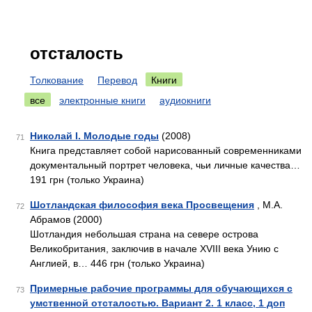
отсталость
Толкование
Перевод
Книги
все
электронные книги
аудиокниги
Николай I. Молодые годы
(2008)
71
Книга представляет собой нарисованный современниками
документальный портрет человека, чьи личные качества…
191 грн (только Украина)
Шотландская философия века Просвещения
, М.А.
72
Абрамов (2000)
Шотландия небольшая страна на севере острова
Великобритания, заключив в начале XVIII века Унию с
Англией, в… 446 грн (только Украина)
Примерные рабочие программы для обучающихся с
73
умственной отсталостью. Вариант 2. 1 класс, 1 доп