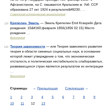
Афганистаном, на С. омывается Аральским м. Узб. ССР
образована 27 окт. 1924 в результате&#8230; …
Советская историческая энциклопедия
Крепелин, Эмиль
— Эмиль Крепелин Emil Kraepelin Дата
119
рождения: 15&#160;февраля 1856(1856 02 15) Место
рождения …
Википедия
Теория зависимости
— или Теория зависимого развития
120
теория в области смежных социальных наук, в основании
которой лежит утверждение о том, что экономическая
отсталость и политическая нестабильность слаборазвитых,
развивающихся стран является результатом их интеграции
…
Википедия
Страницы
←
Предыдущая
Следующая
→
1
2
3
4
5
6
7
8
9
10
11
12
13