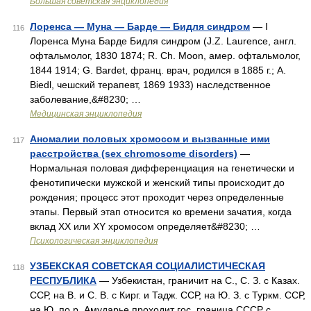
Большая советская энциклопедия
Лоренса — Муна — Барде — Бидля синдром
— I
116
Лоренса Муна Барде Бидля синдром (J.Z. Laurence, англ.
офтальмолог, 1830 1874; R. Ch. Moon, амер. офтальмолог,
1844 1914; G. Bardet, франц. врач, родился в 1885 г.; А.
Biedl, чешский терапевт, 1869 1933) наследственное
заболевание,&#8230; …
Медицинская энциклопедия
Аномалии половых хромосом и вызванные ими
117
расстройства (sex chromosome disorders)
—
Нормальная половая дифференциация на генетически и
фенотипически мужской и женский типы происходит до
рождения; процесс этот проходит через определенные
этапы. Первый этап относится ко времени зачатия, когда
вклад XX или XY хромосом определяет&#8230; …
Психологическая энциклопедия
УЗБЕКСКАЯ СОВЕТСКАЯ СОЦИАЛИСТИЧЕСКАЯ
118
РЕСПУБЛИКА
— Узбекистан, граничит на С., С. З. с Казах.
ССР, на В. и С. В. с Кирг. и Тадж. ССР, на Ю. З. с Туркм. ССР,
на Ю. по р. Амударье проходит гос. граница СССР с