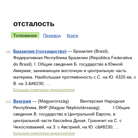
отсталость
Толкование
Перевод
Книги
Бразилия (государство)
— Бразилия (Brasil),
111
Федеративная Республика Бразилии (República Federativa
do Brasil). I. Общие сведения Б. государство в Южной
Америке, занимающее восточную и центральную часть
материка. Наибольшая протяжённость с С. на Ю. 4320 км, с
В. на З.&#8230; …
Большая советская энциклопедия
Венгрия
— (Magyarország) Венгерская Народная
112
Республика, ВНР (Magyar Népköztársaság). I Общие
сведения В. государство в Центральной Европе, в
центральной части бассейна Дуная. Граничит на С. с
Чехословакией, на З. с Австрией, на Ю. с&#8230; …
Большая советская энциклопедия