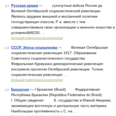
Русская армия
— сухопутные войска России до
113
Великой Октябрьской социалистической революции.
Являясь орудием внешней и внутренней политики
господствующих классов, Р. а. вместе с тем
совершенствовала свою организацию и военное искусство в
условиях&#8230; …
Большая советская энциклопедия
СССР. Эпоха социализма
— Великая Октябрьская
114
социалистическая революция 1917. Образование
Советского социалистического государства
Февральская буржуазно демократическая революция
послужила прологом Октябрьской революции. Только
социалистическая революция …
Большая советская энциклопедия
Бразилия
— I Бразилия (Brasil) Федеративная
115
Республика Бразилии (República Federativa do Brasil).
I. Общие сведения Б. государство в Южной Америке,
занимающее восточную и центральную часть материка.
Наибольшая протяжённость с С. на …