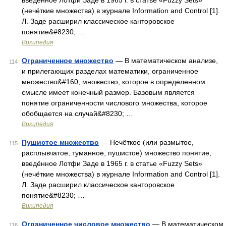
введённое Лотфи Заде в 1965 г. в статье «Fuzzy Sets»
(нечёткие множества) в журнале Information and Control [1].
Л. Заде расширил классическое канторовское
понятие&#8230; …
Википедия
Ограниченное множество
— В математическом анализе,
114
и прилегающих разделах математики, ограниченное
множество&#160; множество, которое в определенном
смысле имеет конечный размер. Базовым является
понятие ограниченности числового множества, которое
обобщается на случай&#8230; …
Википедия
Пушистое множество
— Нечёткое (или размытое,
115
расплывчатое, туманное, пушистое) множество понятие,
введённое Лотфи Заде в 1965 г. в статье «Fuzzy Sets»
(нечёткие множества) в журнале Information and Control [1].
Л. Заде расширил классическое канторовское
понятие&#8230; …
Википедия
Ограниченное числовое множество
— В математическом
116