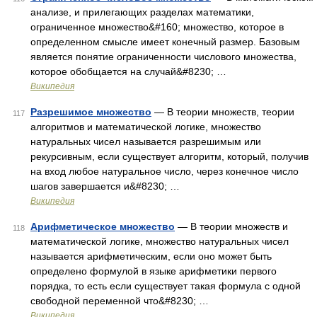
анализе, и прилегающих разделах математики,
ограниченное множество&#160; множество, которое в
определенном смысле имеет конечный размер. Базовым
является понятие ограниченности числового множества,
которое обобщается на случай&#8230; …
Википедия
Разрешимое множество
— В теории множеств, теории
117
алгоритмов и математической логике, множество
натуральных чисел называется разрешимым или
рекурсивным, если существует алгоритм, который, получив
на вход любое натуральное число, через конечное число
шагов завершается и&#8230; …
Википедия
Арифметическое множество
— В теории множеств и
118
математической логике, множество натуральных чисел
называется арифметическим, если оно может быть
определено формулой в языке арифметики первого
порядка, то есть если существует такая формула с одной
свободной переменной что&#8230; …
Википедия