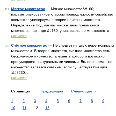
Мягкое множество
— Мягкое множество&#160;
119
параметризированное классом принадлежности семейство
элементов универсума в теории нечётких множеств.
Определение Под мягким множеством понимается
множество пар: , где &#160; универсальное множество, а …
Википедия
Счётное множество
— Не следует путать с перечислимым
120
множеством. В теории множеств, счётное множество есть
бесконечное множество, элементы которого возможно
пронумеровать натуральными числами. Более формально:
множество является счётным, если существует биекция
,&#8230; …
Википедия
Страницы
←
Предыдущая
Следующая
→
1
2
3
4
5
6
7
8
9
10
11
12
13