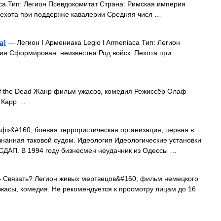
ca Тип: Легион Псевдокомитат Страна: Римская империя
Пехота при поддержке кавалерии Средняя числ …
a)
— Легион I Армениака Legio I Armeniaca Тип: Легион
ия Сформирован: неизвестна Род войск: Пехота при
f the Dead Жанр фильм ужасов, комедия Режиссёр Олаф
 Карр …
»&#160; боевая террористическая организация, первая в
нанная таковой судом. Идеология Идеологические установки
НСДАП. В 1994 году бизнесмен неудачник из Одессы …
Связать? Легион живых мертвецов&#160; фильм немецкого
жасы, комедия. Не рекомендуется к просмотру лицам до 16