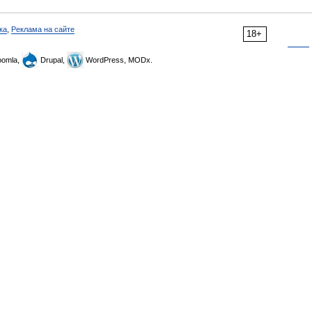
ка
,
Реклама на сайте
18+
omla,
Drupal,
WordPress, MODx.