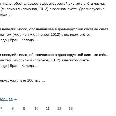
 число, обозначавшее в древнерусской системе счёта числа:
м (миллион миллионов, 1012) в великом счёте. Древнерусские
олода …
 неведий число, обозначавшее в древнерусской системе счёта
тьма тем (миллион миллионов, 1012) в великом счете.
еодр | Вран | Колода …
 неведий число, обозначавшее в древнерусской системе счёта
тьма тем (миллион миллионов, 1012) в великом счете.
еодр | Вран | Колода …
русском счете 100 тыс …
дующая
→
7
8
9
10
11
12
13