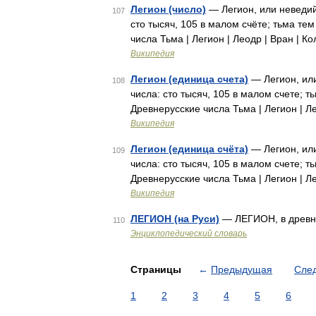
Легион (число)
— Легион, или неведий
107
сто тысяч, 105 в малом счёте; тьма те
числа Тьма | Легион | Леодр | Вран | К
Википедия
Легион (единица счета)
— Легион, или
108
числа: сто тысяч, 105 в малом счете; 
Древнерусские числа Тьма | Легион | Л
Википедия
Легион (единица счёта)
— Легион, или
109
числа: сто тысяч, 105 в малом счете; 
Древнерусские числа Тьма | Легион | Л
Википедия
ЛЕГИОН (на Руси)
— ЛЕГИОН, в древне
110
Энциклопедический словарь
Страницы
←
Предыдущая
Сле
1
2
3
4
5
6