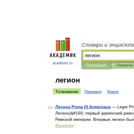
Словари и энциклоп
academic.ru
Толкования
Переводы
легион
Толкование
Перевод
Книги
Легион Prima (I) Armeniaca
— Legio Pr
101
Легион)&#160; первый армянский римс
Римской империи. Впервые легион был у
Википедия