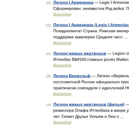
Легион I Армениака
— Legio I Armenia
102
Сформирован: неизвестна Род войск: 
Википедия
Легион I Армениака (Legio I Armeniac
103
Псевдокомитат Страна: Римская импер
поддержке кавалерии Средняя числ …
Википедия
Легион живых мертвецов
— Legion o
104
Иттенбах В&#160;главных ролях Майкл
Википедия
Легион Вервольф
— Легион «Вервольф
105
постсоветской России официально приз
практически совпадали с идеологией 
Википедия
Легион живых мертвецов (фильм)
— 
106
режиссера Олафа Иттенбаха в жанре у
лет. Сюжет Друзья Уильям и Люк о …
Википедия