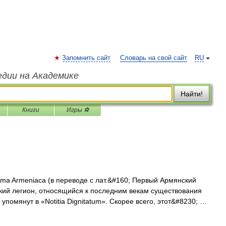
Запомнить сайт
Словарь на свой сайт
RU
едии на Академике
Найти!
Книги
Игры ⚽
ima Armeniaca (в переводе с лат.&#160; Первый Армянский
кий легион, относящийся к последним векам существования
помянут в «Notitia Dignitatum». Скорее всего, этот&#8230; …