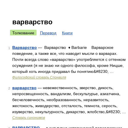
варварство
Толкование
Перевод
Книги
Варварство
— Варварство ♦ Barbarie Варварское
1
поведение, а также все, что наводит мысли о варварах.
Почти всегда слово «варварство» употребляется с оттенком
осуждения (я не знаю ни одного философа, кроме Ницше,
который хоть иногда придавал бы понятию&#8230; …
Философский словарь Спонвиля
варварство
— невежественность, зверство, дикость,
2
непросвещенность, вандализм, бескультурье, азиатчина,
бесчеловечность, необразованность, неразвитость,
жестокость, живодерство, отсталость, темнота, серость,
изуверство, некультурность, дикарство, жлобство,&#8230; …
Словарь синонимов