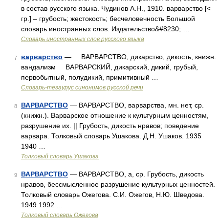
в состав русского языка. Чудинов А.Н., 1910. варварство [<
гр.] – грубость; жестокость; бесчеловечность Большой
словарь иностранных слов. Издательство&#8230; …
Словарь иностранных слов русского языка
варварство
— ВАРВАРСТВО, дикарство, дикость, книжн.
7
вандализм ВАРВАРСКИЙ, дикарский, дикий, грубый,
первобытный, полудикий, примитивный …
Словарь-тезаурус синонимов русской речи
ВАРВАРСТВО
— ВАРВАРСТВО, варварства, мн. нет, ср.
8
(книжн.). Варварское отношение к культурным ценностям,
разрушение их. || Грубость, дикость нравов; поведение
варвара. Толковый словарь Ушакова. Д.Н. Ушаков. 1935
1940 …
Толковый словарь Ушакова
ВАРВАРСТВО
— ВАРВАРСТВО, а, ср. Грубость, дикость
9
нравов, бессмысленное разрушение культурных ценностей.
Толковый словарь Ожегова. С.И. Ожегов, Н.Ю. Шведова.
1949 1992 …
Толковый словарь Ожегова