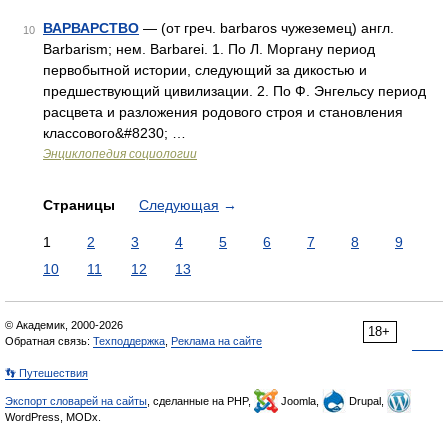
ВАРВАРСТВО
— (от греч. barbaros чужеземец) англ.
10
Barbarism; нем. Barbarei. 1. По Л. Моргану период
первобытной истории, следующий за дикостью и
предшествующий цивилизации. 2. По Ф. Энгельсу период
расцвета и разложения родового строя и становления
классового&#8230; …
Энциклопедия социологии
Страницы
Следующая
→
1
2
3
4
5
6
7
8
9
10
11
12
13
© Академик, 2000-2026
18+
Обратная связь:
Техподдержка
,
Реклама на сайте
👣 Путешествия
Экспорт словарей на сайты
, сделанные на PHP,
Joomla,
Drupal,
WordPress, MODx.