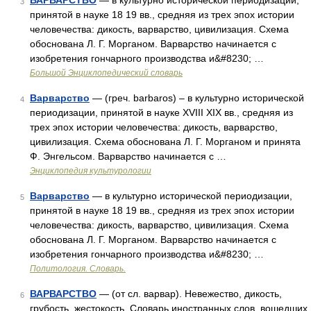
ВАРВАРСТВО
— в культурно исторической периодизации,
3
принятой в науке 18 19 вв., средняя из трех эпох истории
человечества: дикость, варварство, цивилизация. Схема
обоснована Л. Г. Морганом. Варварство начинается с
изобретения гончарного производства и&#8230; …
Большой Энциклопедический словарь
Варварство
— (греч. barbaros) – в культурно исторической
4
периодизации, принятой в науке XVIII XIX вв., средняя из
трех эпох истории человечества: дикость, варварство,
цивилизация. Схема обоснована Л. Г. Морганом и принята
Ф. Энгельсом. Варварство начинается с …
Энциклопедия культурологии
Варварство
— в культурно исторической периодизации,
5
принятой в науке 18 19 вв., средняя из трех эпох истории
человечества: дикость, варварство, цивилизация. Схема
обоснована Л. Г. Морганом. Варварство начинается с
изобретения гончарного производства и&#8230; …
Политология. Словарь.
ВАРВАРСТВО
— (от сл. варвар). Невежество, дикость,
6
грубость, жестокость. Словарь иностранных слов, вошедших