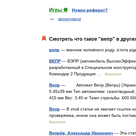
Игры ⚽
Нужен реферат?
веперувати
Смотреть что такое "вепр" в други
вепр
— іменник чоловічого роду, істота р
ВЕПР
— ВЭПР (автомобиль ВысокоЭффект
разработанный в Специальном конструкто
Командир 2 Продукция …
Википедия
Вепр
— Автомат Вепр (Вепрь) (Украина) 
5.45x39 мм Тип автоматики: газоотводный,
415 мм Вес: 3.45 кг Темп стрельбы: 600
Вепр
— В этой статье не хватает ссылок
проверяема, иначе она может быть поста
Википедия
Вепрёв, Александр Иванович
— Эта стат