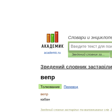
Словари и энциклоп
academic.ru
Зведений словник застарілих та маловживаних слів
Зведений словник застаріли
вепр
Толкование
Перевод
вепр
кабан
Зведений
словник
застар
і
лих
та
маловживаних
сл
і
в
.
2