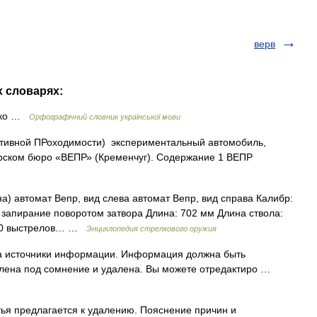
верв
х словарях:
ідко …
Орфографічний словник української мови
ивной ПРоходимости) экспериментальный автомобиль,
рском бюро «ВЕПР» (Кременчуг). Содержание 1 ВЕПР
автомат Вепр, вид слева автомат Вепр, вид справа Калибр:
 запирание поворотом затвора Длина: 702 мм Длина ствола:
 650 выстрелов… …
Энциклопедия стрелкового оружия
 на источники информации. Информация должна быть
влена под сомнение и удалена. Вы можете отредактиро …
ья предлагается к удалению. Пояснение причин и