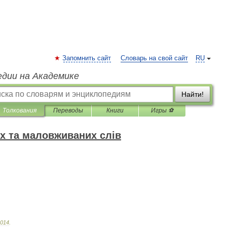
Запомнить сайт
Словарь на свой сайт
RU
едии на Академике
Найти!
Толкования
Переводы
Книги
Игры ⚽
х та маловживаних слів
014
.