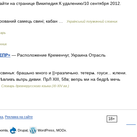
йти на странице Википедия:К удалению/10 сентября 2012.
астрований самець свині; кабан …
Український тлумачний словник
варь
чник
ВЕПР»
— Расположение Кременчуг, Украина Отрасль
 свинья: брашьно много и ||=различьно. тетерѩ. гоуси... ѥлени.
 гнѣвливъ вьпрь дивии. ПрЛ XIII, 58в; вепрь ми на бедрѣ мечь
…
Словарь древнерусского языка (XI-XIV вв.)
ка
,
Реклама на сайте
18+
omla,
Drupal,
WordPress, MODx.