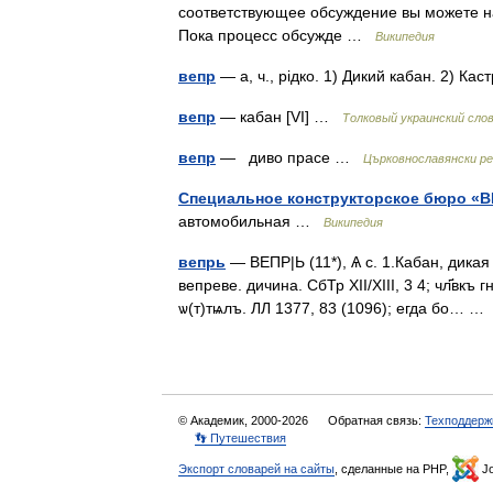
соответствующее обсуждение вы можете на
Пока процесс обсужде …
Википедия
вепр
— а, ч., рідко. 1) Дикий кабан. 2) К
вепр
— кабан [VI] …
Толковый украинский сло
вепр
— диво прасе …
Църковнославянски ре
Специальное конструкторское бюро «
автомобильная …
Википедия
вепрь
— ВЕПР|Ь (11*), Ѧ с. 1.Кабан, дикая
вепреве. дичина. СбТр XII/XIII, 3 4; чл҃вкъ
ѡ(т)тѩлъ. ЛЛ 1377, 83 (1096); егда бо… 
© Академик, 2000-2026
Обратная связь:
Техподдерж
👣 Путешествия
Экспорт словарей на сайты
, сделанные на PHP,
Jo