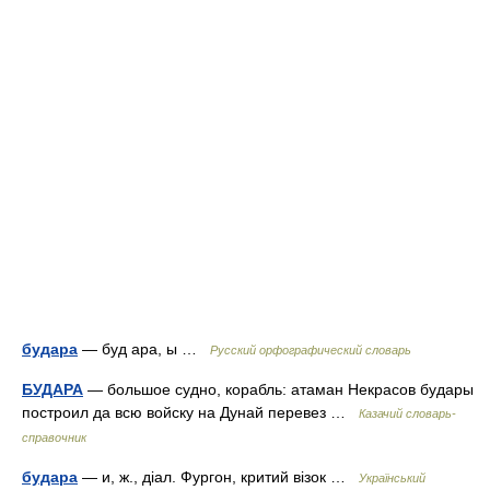
будара
— буд ара, ы …
Русский орфографический словарь
БУДАРА
— большое судно, корабль: атаман Некрасов будары
построил да всю войску на Дунай перевез …
Казачий словарь-
справочник
будара
— и, ж., діал. Фургон, критий візок …
Український