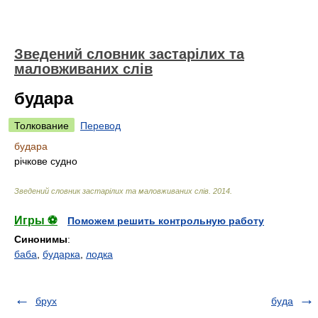
Зведений словник застарілих та
маловживаних слів
будара
Толкование
Перевод
будара
річкове судно
Зведений словник застарілих та маловживаних слів
.
2014
.
Игры ⚽
Поможем решить контрольную работу
Синонимы
:
баба
,
бударка
,
лодка
брух
буда