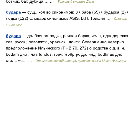
ботник, бат, дубица,… …
Толковый словарь Даля
будара
— сущ., кол во синонимов: 3 • баба (65) • бударка (2) •
лодка (122) Словарь синонимов ASIS. В.Н. Тришин …
Словарь
синонимов
будара
— долбленая лодка, речная барка, челн, однодеревка ,
сев. русск., поволжск., уральск., донск. Совершенно неверно
предположение Ильинского (РФВ 70, 272) о родстве с д. в. н.
bodam дно , лат. fundus, греч. πυθμήν, др. инд. budhnas дно ;
столь же… …
Этимологический словарь русского языка Макса Фасмера