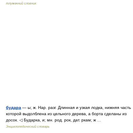
тлумачний словник
будара
— ы; ж. Нар. разг. Длинная и узкая лодка, нижняя часть
которой выдолблена из цельного дерева, а борта сделаны из
досок. ◁ Бударка, и; мн. род. рок, дат. ркам; ж …
Энциклопедический словарь