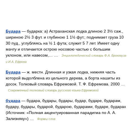
Будара
— бударка: а) Астраханская лодка длиною 2 3½ саж.,
шириною 2½ 3 фут. и глубиною 1 1½ фут.; поднимает груза 10
30 пуд., углубляясь на ½ 1 фута; служит 5 7 лет. Имеет одну
мачту и отличается острою носовою частью с большим
уклоном, или навесом,… …
Энциклопедический словарь Ф.А. Брокгауза
и И.А. Ефрона
Будара
— ж. местн. Длинная и узкая лодка, нижняя часть
которой выдолблена из цельного дерева, а борта нашиты из
досок. Толковый словарь Ефремовой. Т. Ф. Ефремова. 2000 …
Современный толковый словарь русского языка Ефремовой
будара
— будара, будары, будары, будар, бударе, бударам,
будару, будары, бударой, бударою, бударами, бударе, бударах
(Источник: «Полная акцентуированная парадигма по А. А.
Зализняку») …
Формы слов