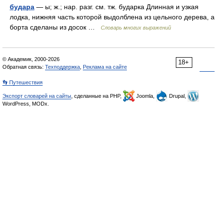
будара
— ы; ж.; нар. разг. см. тж. бударка Длинная и узкая
лодка, нижняя часть которой выдолблена из цельного дерева, а
борта сделаны из досок …
Словарь многих выражений
© Академик, 2000-2026
18+
Обратная связь:
Техподдержка
,
Реклама на сайте
👣 Путешествия
Экспорт словарей на сайты
, сделанные на PHP,
Joomla,
Drupal,
WordPress, MODx.